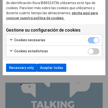
de identificación fisca lB88324736 utilizamos este tipo de
cookies. Para leer más sobre las cookies que utilizamos y
durante cuánto tiempo las almacenamos,
pincha aquí para
conocer nuestra política de cookies.
¿Quieres saber más sobre cómo puede ayudarte VetFamily en
el día a día de tu clínica?
Gestione su configuración de cookies
info@vetfamily.es
Contacta con nosotros a través de
Cookies necesarias
Cookies estadísticas
Necessary only
Aceptar todas
Noticias relacionadas