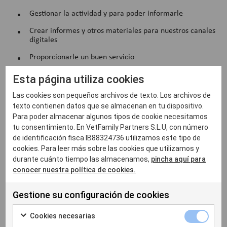
Gestionar la actividad y para poder informarle
Crear informes y otros materiales para nuestros canales
digitales
Proporcionarle un buen servicio
Informarle sobre las actividades de comercialización y
Esta página utiliza cookies
las encuestas a los clientes
Las cookies son pequeños archivos de texto. Los archivos de
Producir estadísticas de las actividades de
texto contienen datos que se almacenan en tu dispositivo.
comercialización y las encuestas a los clientes, a fin de
Para poder almacenar algunos tipos de cookie necesitamos
mejorar nuestros servicios
tu consentimiento. En VetFamily Partners S.L.U, con número
Manejar las alergias alimentarias para los eventos
de identificación fisca lB88324736 utilizamos este tipo de
cookies. Para leer más sobre las cookies que utilizamos y
Base legal para la manipulación:
durante cuánto tiempo las almacenamos,
pincha aquí para
conocer nuestra política de cookies.
Procesamos sus datos personales para nuestro interés
legítimo descrito anteriormente y con el apoyo en la
Gestione su configuración de cookies
ejecución de acuerdos al administrar las competiciones.
Cuando tenemos una obligación legal, manejamos:
Cookies necesarias