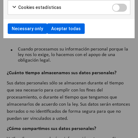
Además de lo descrito anteriormente, en algunos casos
Cookies estadísticas
procesamos sus datos personales cuando la ley nos lo exige,
por ejemplo debido a nuestra obligación contable o a petición
de la autoridad.
Necessary only
Aceptar todas
Base legal para el manejo:
Cuando procesamos su información personal porque la
ley nos lo exige, lo hacemos con el apoyo de una
obligación legal.
¿Cuánto tiempo almacenamos sus datos personales?
Sus datos personales sólo se almacenan durante el tiempo
que sea necesario para cumplir con los fines del
procesamiento, o durante el tiempo que tengamos que
almacenarlos de acuerdo con la ley. Sus datos serán entonces
borrados o no identificados de forma segura para que no
puedan ser vinculados a usted.
¿Cómo compartimos sus datos personales?