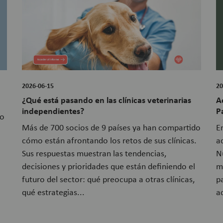
2026-06-15
20
¿Qué está pasando en las clínicas veterinarias
A
independientes?
P
so
Más de 700 socios de 9 países ya han compartido
E
cómo están afrontando los retos de sus clínicas.
a
Sus respuestas muestran las tendencias,
N
decisiones y prioridades que están definiendo el
m
futuro del sector: qué preocupa a otras clínicas,
p
qué estrategias...
a