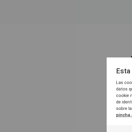
Esta 
Las coo
datos q
cookie 
de ident
sobre l
pincha 