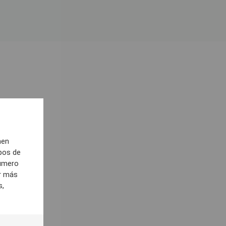
s
nen
pos de
número
er más
s,