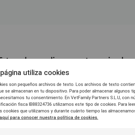
Esto es lo que dicen nuestros miembro
página utiliza cookies
kies son pequeños archivos de texto. Los archivos de texto contie
ue se almacenan en tu dispositivo. Para poder almacenar algunos ti
necesitamos tu consentimiento. En VetFamily Partners S.L.U, con 
ificación fisca lB88324736 utilizamos este tipo de cookies. Para le
as cookies que utilizamos y durante cuánto tiempo las almacenamo
aquí para conocer nuestra política de cookies.