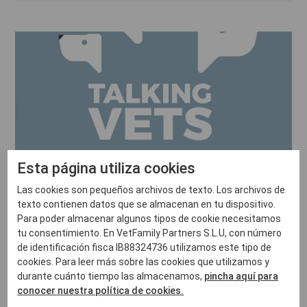
Esta página utiliza cookies
Las cookies son pequeños archivos de texto. Los archivos de
2026-07-15
texto contienen datos que se almacenan en tu dispositivo.
Para poder almacenar algunos tipos de cookie necesitamos
Talking Vets-Hablemos del futuro
tu consentimiento. En VetFamily Partners S.L.U, con número
Talking Vets: Hablemos del futuro, es el congreso organizado
de identificación fisca lB88324736 utilizamos este tipo de
por CEVE y VetFamily para ayudar a los profesionales
cookies. Para leer más sobre las cookies que utilizamos y
veterinarios a afrontar los grandes retos del sector. A lo largo
durante cuánto tiempo las almacenamos,
pincha aquí para
de estas dos jornadas, los asistentes podrán profundizar en
conocer nuestra política de cookies.